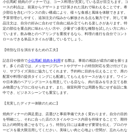
小伝馬町 焼肉のディナーでは、コース料理が充実している店が目立ちます。コ
ースの利点は、前菜からデザートまで計算された流れで味わえることです。希
少部位を含むバランスの良い構成により、様々な食感と風味を体験できます。
予算管理がしやすく、追加注文の悩みから解放される点も魅力です。対して単
品注文は、自分の好みに合わせて自由に組み立てられる楽しさがあります。特
定の部位を重点的に味わいたい方や、少量ずつ多彩な種類を試したい方に向い
ています。飲み物とのペアリングを重視するなら、料理の進行を自分でコント
ロールできる単品スタイルが適しているでしょう。
【特別な日を演出するための工夫】
記念日や接待で
小伝馬町 焼肉を利用
する際は、事前の相談が成功の鍵を握りま
す。多くの店では、メッセージプレートやデザートの特別対応を受け付けてお
り、サプライズ演出に協力してくれます。予約時に目的を伝えることで、席の
配置や料理の提供タイミングにも配慮してもらえるケースがあります。ワイン
や日本酒のペアリングコースを用意している店なら、肉の旨みを引き立てる飲
み物選びもプロに任せられます。また、個室利用では周囲を気にせず会話に集
中でき、ビジネスシーンでも重宝します。
【充実したディナー体験のために】
焼肉ディナーの満足度は、店選びと事前準備で大きく変わります。自分の目的
を明確にし、それに合った店のスタイルやコース内容を吟味することで、期待
以上の時間を過ごせるでしょう。特別な日には遠慮せず要望を伝え、プロのサ
ービスを最大限活用してください。美味しい肉と心地よい空間が、忘れられな